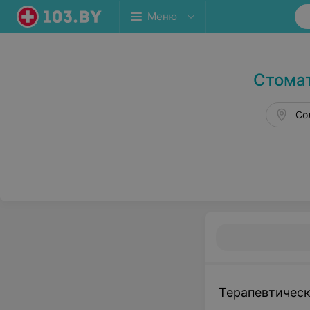
Стоматология в Солигорске
Меню
Стомат
Сол
Терапевтическ