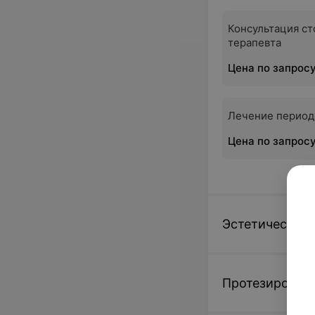
Консультация ст
терапевта
Цена по запрос
Лечение период
Цена по запрос
Эстетическая 
Протезировани