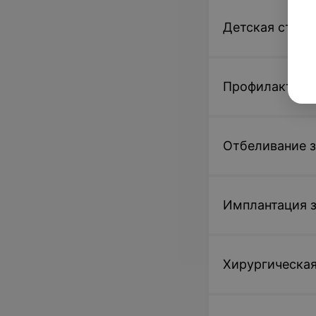
Детская стома
Профилактика,
Отбеливание 
Имплантация 
Хирургическая