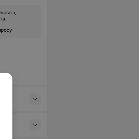
льпита,
та
просу