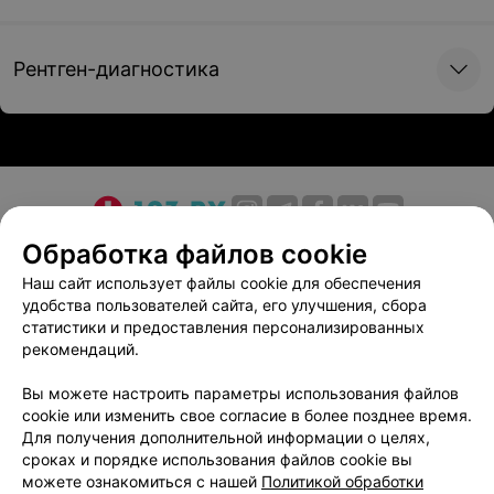
Рентген-диагностика
О проекте
Новости проекта
Размещение рекламы
Обработка файлов cookie
Медицинский маркетинг
Публичный договор
Наш сайт использует файлы cookie для обеспечения
удобства пользователей сайта, его улучшения, сбора
Пользовательское соглашение
Способы оплаты
статистики и предоставления персонализированных
Вакансии
Партнеры
рекомендаций.
Написать руководителю 103.by
Вы можете настроить параметры использования файлов
Написать в поддержку
cookie или изменить свое согласие в более позднее время.
Персональные настройки cookie
Для получения дополнительной информации о целях,
сроках и порядке использования файлов cookie вы
Обработка персональных данных
можете ознакомиться с нашей
Политикой обработки