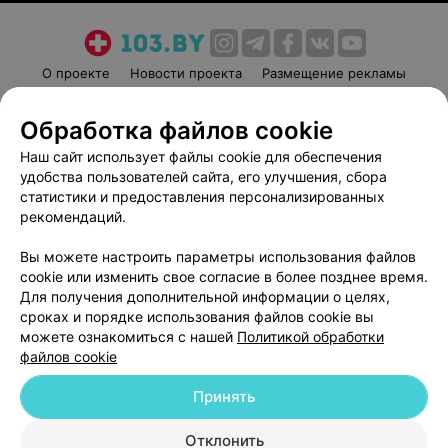
О проекте
Новости проекта
Размещение рекламы
Медицинский маркетинг
Публичный договор
Обработка файлов cookie
Пользовательское соглашение
Способы оплаты
Наш сайт использует файлы cookie для обеспечения
Вакансии
Партнеры
удобства пользователей сайта, его улучшения, сбора
Написать руководителю 103.by
статистики и предоставления персонализированных
Написать в поддержку
рекомендаций.
Персональные настройки cookie
Вы можете настроить параметры использования файлов
Обработка персональных данных
cookie или изменить свое согласие в более позднее время.
Для получения дополнительной информации о целях,
сроках и порядке использования файлов cookie вы
можете ознакомиться с нашей
Политикой обработки
файлов cookie
Принять
© 2026 ООО «Артокс Лаб», УНП 191700409
| 220012, Республика Беларусь,
г. Минск, улица Толбухина, 2, пом. 16 | help@103.by
Отклонить