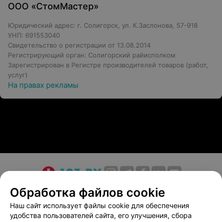
ООО «СтомМастер»
Юридический адрес: г. Солигорск, ул. К.Заслонова, 57-918
УНП: 691553040
Свидетельство о регистрации от 13.08.2014
Регистрирующий орган: Солигорский райисполком
Зарегистрирован в Регистре производителей товаров (работ,
услуг)
На правах рекламы
О проекте
Новости проекта
Размещение рекламы
Обработка файлов cookie
Медицинский маркетинг
Публичный договор
Наш сайт использует файлы cookie для обеспечения
удобства пользователей сайта, его улучшения, сбора
Пользовательское соглашение
Способы оплаты